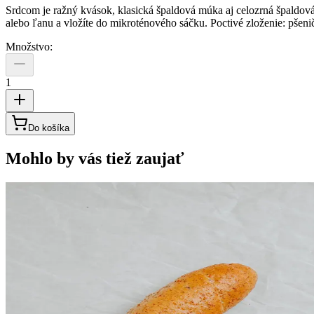
Srdcom je ražný kvások, klasická špaldová múka aj celozrná špaldová
alebo ľanu a vložíte do mikroténového sáčku. Poctivé zloženie: pšen
Množstvo:
1
Do košíka
Mohlo by vás tiež zaujať