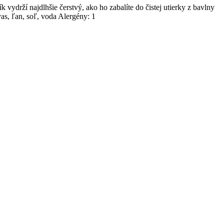
ydrží najdlhšie čerstvý, ako ho zabalíte do čistej utierky z bavlny
as, ľan, soľ, voda Alergény: 1