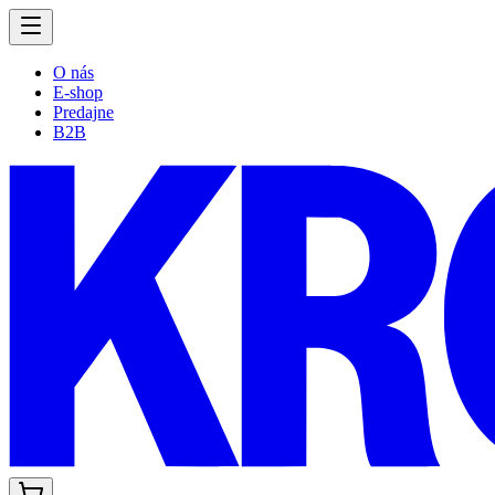
O nás
E-shop
Predajne
B2B