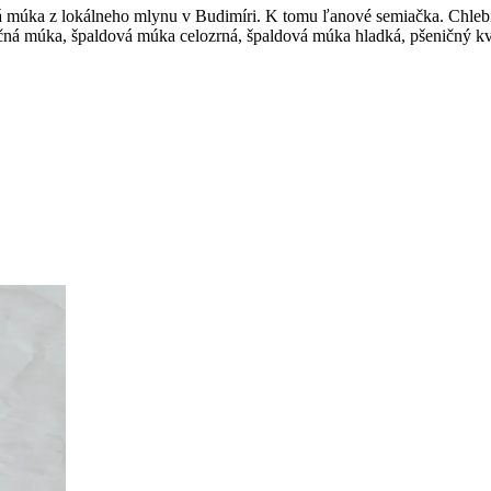
 múka z lokálneho mlynu v Budimíri. K tomu ľanové semiačka. Chlebík v
ičná múka, špaldová múka celozrná, špaldová múka hladká, pšeničný kv