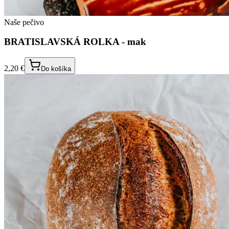
Naše pečivo
BRATISLAVSKÁ ROLKA - mak
2,20 €
Do košíka