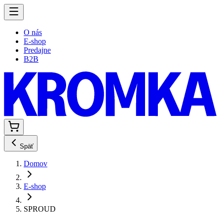
O nás
E-shop
Predajne
B2B
Späť
Domov
E-shop
SPROUD